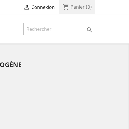
shopping_cart

Panier
(0)
Connexion

ROGÈNE