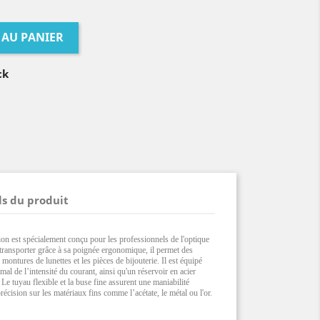
 AU PANIER
ck
ls du produit
on est spécialement conçu pour les professionnels de l'optique
à transporter grâce à sa poignée ergonomique, il permet des
 montures de lunettes et les pièces de bijouterie. Il est équipé
l de l’intensité du courant, ainsi qu'un réservoir en acier
Le tuyau flexible et la buse fine assurent une maniabilité
écision sur les matériaux fins comme l’acétate, le métal ou l'or.