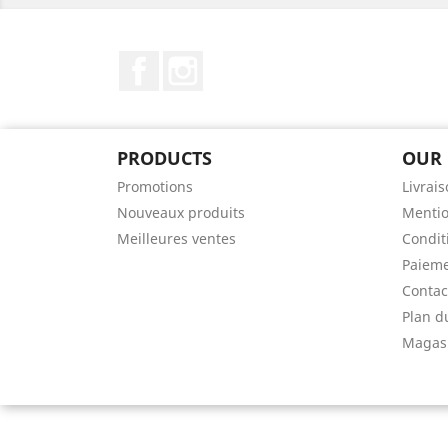
Facebook
Instagram
PRODUCTS
OUR
Promotions
Livrai
Nouveaux produits
Mentio
Meilleures ventes
Conditi
Paieme
Contac
Plan d
Magas