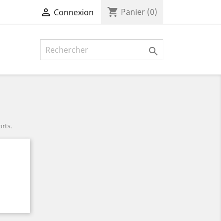
shopping_cart

Panier
(0)
Connexion

rts.